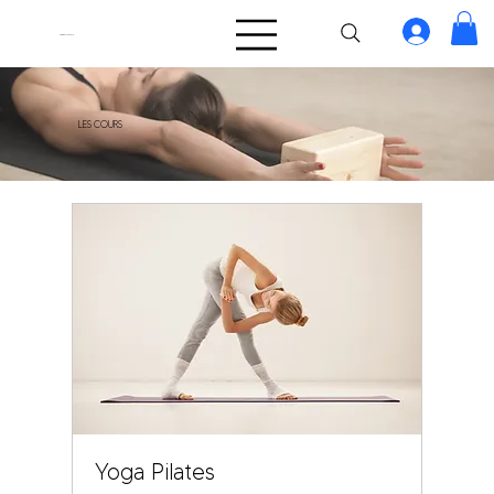
TakeOff.Girls
LES COURS
Yoga Pilates