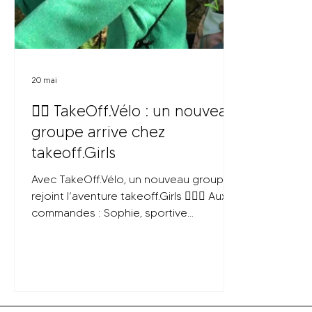
20 mai
🚴‍♀️ TakeOff.Vélo : un nouveau
groupe arrive chez
takeoff.Girls
Avec TakeOff.Vélo, un nouveau groupe
rejoint l’aventure takeoff.Girls 🚴‍♀️✨ Aux
commandes : Sophie, sportive
dynamique et jeune maman, qui
souhaite créer des sorties conviviales et
accessibles à toutes. Entre bord de mer,
dépassement de soi, bonne humeur et
moments de partage, découvrez son