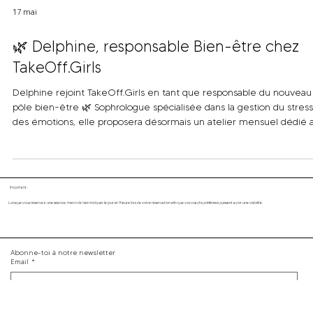
17 mai
🌿 Delphine, responsable Bien-être chez
TakeOff.Girls
Delphine rejoint TakeOff.Girls en tant que responsable du nouveau
pôle bien-être 🌿 Sophrologue spécialisée dans la gestion du stress
des émotions, elle proposera désormais un atelier mensuel dédié 
lâcher-prise, à la reconnexion à soi et au bien-être féminin. Inclus
dans l’abonnement annuel et le Pass 10 cours, ces moments seron
aussi accessibles à l’unité dans une ambiance douce, bienveillante 
sans pression.
Important :
Lorsque vous réservez une séance, merci de bien indiquer le jour et l'heure lors de votre réservation afin que vos coachs préférées puissent avoir une visibilité.