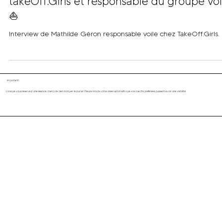
11 mai
Mathilde Géron, la trésorière de
takeOff.Girls et responsable du groupe voi
⛵️
Interview de Mathilde Géron responsable voile chez TakeOff.Girls.
Important :
Lorsque vous réservez une séance, merci de bien indiquer le jour et l'heure lors de votre réservation afin que vos coachs préférées puissent avoir une visibilité.
Abonne-toi à notre newsletter
Email
*
Envoyer