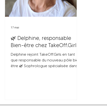
17 mai
🌿 Delphine, responsable
Bien-être chez TakeOff.Girls
Delphine rejoint TakeOff.Girls en tant
que responsable du nouveau pôle bien-
être 🌿 Sophrologue spécialisée dans la
gestion du stress et des émotions, elle
proposera désormais un atelier mensuel
dédié au lâcher-prise, à la reconnexion
à soi et au bien-être féminin. Inclus dans
l’abonnement annuel et le Pass 10 cours,
ces moments seront aussi accessibles à
l’unité dans une ambiance douce,