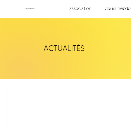
L'association
Cours hebdo
TakeOff.Girls
ACTUALITÉS
11 mai
M
a
t