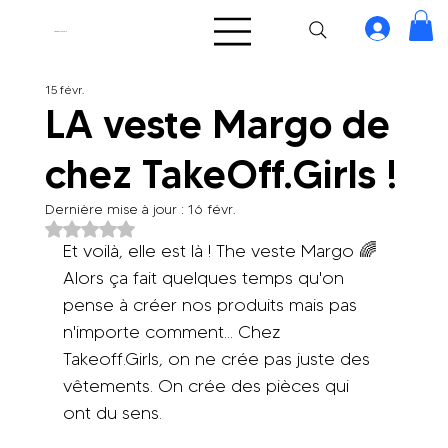
TakeOff.Girls
15 févr.
LA veste Margo de
chez TakeOff.Girls !
Dernière mise à jour :
16 févr.
Noté NaN étoiles sur 5.
Et voilà, elle est là ! The veste Margo 🌈 
Alors ça fait quelques temps qu'on 
pense à créer nos produits mais pas 
n'importe comment... Chez 
Takeoff.Girls, on ne crée pas juste des 
vêtements. On crée des pièces qui 
ont du sens.