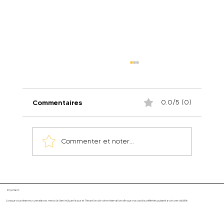
Commentaires
0.0/5 (0)
Commenter et noter...
🚴‍♀️ TakeOff.Vélo : un nouveau groupe
arrive chez takeoff.Girls
Important :
Lorsque vous réservez une séance, merci de bien indiquer le jour et l'heure lors de votre réservation afin que vos coachs préférées puissent avoir une visibilité.